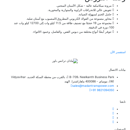
مرونة ميكانيكية عالية - شكل الأسنان المنحني.
تعويض عالي للانحرافات الزاوية والمتوازية والمحورية.
حامل الختم لسهولة الصيانة.
محاور مصنوعة من الفولاذ الكربوني المطروق/المصبوب مع أسنان صلبة.
مجموعة من 19 حجمًا مع تصنيف طاقة من 11.5 كيلو وات إلى 12700 كيلو وات عند
100 دورة في الدقيقة.
تتوفر أيضًا أنواع مختلفة من دبوس القص، والفاصل، وعمود الالتواء.
استفسر الآن
بيانات الاتصال
B-709، Neelkanth Business Park، بالقرب من محطة السكة الحديد، Vidyavihar
(W)، مومباي - 400086 ماهاراشترا. الهند
sales@madantranspower.com
+91 9821094350
تابعنا
الصفحات