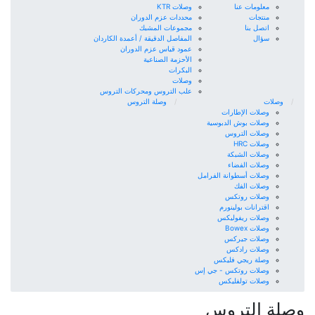
معلومات عنا
وصلات KTR
منتجات
محددات عزم الدوران
اتصل بنا
مجموعات المشبك
سؤال
المفاصل الدقيقة / أعمدة الكاردان
عمود قياس عزم الدوران
الأحزمة الصناعية
البكرات
وصلات
علب التروس ومحركات التروس
وصلات
وصلة التروس
وصلات الإطارات
وصلات بوش الدبوسية
وصلات التروس
وصلات HRC
وصلات الشبكة
وصلات الفضاء
وصلات أسطوانة الفرامل
وصلات الفك
وصلات روتكس
اقترانات بولينورم
وصلات ريفوليكس
وصلات Bowex
وصلات جيركس
وصلات رادكس
وصلة ريجي فليكس
وصلات روتكس - جي إس
وصلات تولفليكس
وصلة التروس