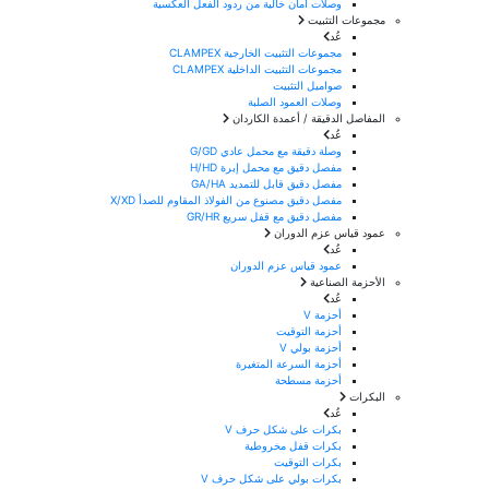
وصلات أمان خالية من ردود الفعل العكسية
مجموعات التثبيت
عُد
مجموعات التثبيت الخارجية CLAMPEX
مجموعات التثبيت الداخلية CLAMPEX
صواميل التثبيت
وصلات العمود الصلبة
المفاصل الدقيقة / أعمدة الكاردان
عُد
وصلة دقيقة مع محمل عادي G/GD
مفصل دقيق مع محمل إبرة H/HD
مفصل دقيق قابل للتمديد GA/HA
مفصل دقيق مصنوع من الفولاذ المقاوم للصدأ X/XD
مفصل دقيق مع قفل سريع GR/HR
عمود قياس عزم الدوران
عُد
عمود قياس عزم الدوران
الأحزمة الصناعية
عُد
أحزمة V
أحزمة التوقيت
أحزمة بولي V
أحزمة السرعة المتغيرة
أحزمة مسطحة
البكرات
عُد
بكرات على شكل حرف V
بكرات قفل مخروطية
بكرات التوقيت
بكرات بولي على شكل حرف V