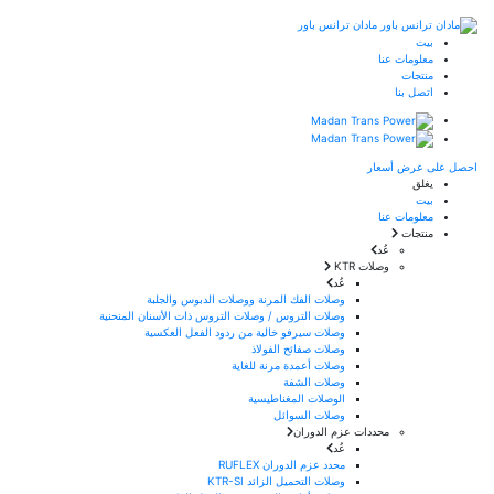
مادان ترانس باور
بيت
معلومات عنا
منتجات
اتصل بنا
احصل على عرض أسعار
يغلق
بيت
معلومات عنا
منتجات
عُد
وصلات KTR
عُد
وصلات الفك المرنة ووصلات الدبوس والجلبة
وصلات التروس / وصلات التروس ذات الأسنان المنحنية
وصلات سيرفو خالية من ردود الفعل العكسية
وصلات صفائح الفولاذ
وصلات أعمدة مرنة للغاية
وصلات الشفة
الوصلات المغناطيسية
وصلات السوائل
محددات عزم الدوران
عُد
محدد عزم الدوران RUFLEX
وصلات التحميل الزائد KTR-SI