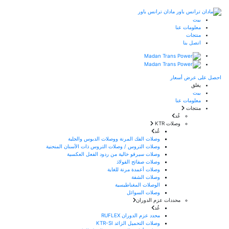
مادان ترانس باور
بيت
معلومات عنا
منتجات
اتصل بنا
احصل على عرض أسعار
يغلق
بيت
معلومات عنا
منتجات
عُد
وصلات KTR
عُد
وصلات الفك المرنة ووصلات الدبوس والجلبة
وصلات التروس / وصلات التروس ذات الأسنان المنحنية
وصلات سيرفو خالية من ردود الفعل العكسية
وصلات صفائح الفولاذ
وصلات أعمدة مرنة للغاية
وصلات الشفة
الوصلات المغناطيسية
وصلات السوائل
محددات عزم الدوران
عُد
محدد عزم الدوران RUFLEX
وصلات التحميل الزائد KTR-SI