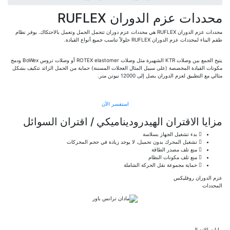
محددات عزم الدوران RUFLEX
محددات عزم الدوران RUFLEX هي محددات عزم دوران تتحمل الحمل وتعمل بالاحتكاك. يوفر نظام
طقم البناء لمحددات عزم الدوران RUFLEX حلولاً تناسب جميع أنواع القيادة.
يتيح الجمع بين وصلات KTR الشهيرة مثل وصلات ROTEX elastomer أو وصلات تروس BoWex ودمج
مكونات القيادة المخصصة (على سبيل المثال العجلات المسننة) حماية من الحمل الزائد تتكيف بشكل
مثالي مع التطبيق لعزم الدوران يصل إلى 12000 نيوتن متر.
استفسر الآن
مزايا الاقتران الهيدروديناميكي / اقتران السوائل
بدء تشغيل الجهاز بسلاسة
تشغيل المحرك بدون تحميل، لا يوجد زيادة في حجم المحركات
منع تلف مصدر الطاقة
منع تلف مكونات النظام
حماية مجموعة نقل الحركة الشاملة
عزم الدوران روفليكس
المحددات
بيانات الاتصال