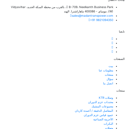
B-709، Neelkanth Business Park، بالقرب من محطة السكة الحديد، Vidyavihar
(W)، مومباي - 400086 ماهاراشترا. الهند
sales@madantranspower.com
+91 9821094350
تابعنا
الصفحات
بيت
معلومات عنا
منتجات
سؤال
اتصل بنا
منتجات
وصلات KTR
محددات عزم الدوران
مجموعات المشبك
المفاصل الدقيقة / أعمدة كاردان
عمود قياس عزم الدوران
الأحزمة الصناعية
البكرات
وصلات