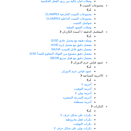
وصلات أمان خالية من ردود الفعل العكسية
مجموعات التثبيت
عُد
مجموعات التثبيت الخارجية CLAMPEX
مجموعات التثبيت الداخلية CLAMPEX
صواميل التثبيت
وصلات العمود الصلبة
المفاصل الدقيقة / أعمدة الكاردان
عُد
وصلة دقيقة مع محمل عادي G/GD
مفصل دقيق مع محمل إبرة H/HD
مفصل دقيق قابل للتمديد GA/HA
مفصل دقيق مصنوع من الفولاذ المقاوم للصدأ X/XD
مفصل دقيق مع قفل سريع GR/HR
عمود قياس عزم الدوران
عُد
عمود قياس عزم الدوران
الأحزمة الصناعية
عُد
أحزمة V
أحزمة التوقيت
أحزمة بولي V
أحزمة السرعة المتغيرة
أحزمة مسطحة
البكرات
عُد
بكرات على شكل حرف V
بكرات قفل مخروطية
بكرات التوقيت
بكرات بولي على شكل حرف V