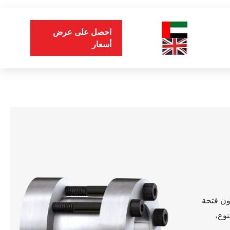
احصل على عرض
أسعار
دون فتحة
يد). وحسب النوع،