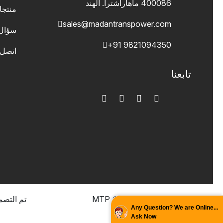
400086 ماهاراشترا. الهند
منتج
sales@madantranspower.com
سؤال
+91 9821094350
اتصل 
تابعنا
جميع الحقوق محفوظة © MTP
تم التصم
Any Question? We are Online...
2024
Ask Now