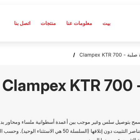
بيت
معلومات عنا
منتجات
اتصل بنا
Clampex KTR 7
C
المحور، مما يسمح بتوصيل سلس وغير موجب بين أعمدة أسطوانية ملساء ومحاور ب
مفتاح. تُثبّت عناصر التثبيت بواسطة براغي مدمجة تُستخدم لفكّ عناصر التثبيت دون إتلافها (السلسلة 50 هي الاستثناء الوح
ة التثبيت عن بعضها البعض.