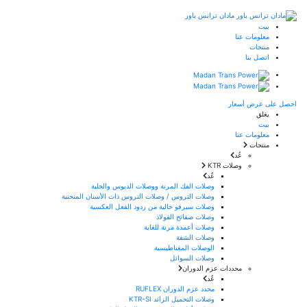
مادان ترانس باور
بيت
معلومات عنا
منتجات
اتصل بنا
احصل على عرض أسعار
يغلق
بيت
معلومات عنا
منتجات
عُد
وصلات KTR
عُد
وصلات الفك المرنة ووصلات الدبوس والجلبة
وصلات التروس / وصلات التروس ذات الأسنان المنحنية
وصلات سيرفو خالية من ردود الفعل العكسية
وصلات صفائح الفولاذ
وصلات أعمدة مرنة للغاية
وصلات الشفة
الوصلات المغناطيسية
وصلات السوائل
محددات عزم الدوران
عُد
محدد عزم الدوران RUFLEX
وصلات التحميل الزائد KTR-SI