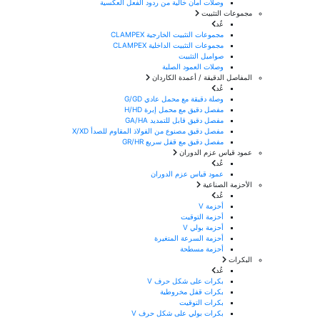
وصلات أمان خالية من ردود الفعل العكسية
مجموعات التثبيت
عُد
مجموعات التثبيت الخارجية CLAMPEX
مجموعات التثبيت الداخلية CLAMPEX
صواميل التثبيت
وصلات العمود الصلبة
المفاصل الدقيقة / أعمدة الكاردان
عُد
وصلة دقيقة مع محمل عادي G/GD
مفصل دقيق مع محمل إبرة H/HD
مفصل دقيق قابل للتمديد GA/HA
مفصل دقيق مصنوع من الفولاذ المقاوم للصدأ X/XD
مفصل دقيق مع قفل سريع GR/HR
عمود قياس عزم الدوران
عُد
عمود قياس عزم الدوران
الأحزمة الصناعية
عُد
أحزمة V
أحزمة التوقيت
أحزمة بولي V
أحزمة السرعة المتغيرة
أحزمة مسطحة
البكرات
عُد
بكرات على شكل حرف V
بكرات قفل مخروطية
بكرات التوقيت
بكرات بولي على شكل حرف V