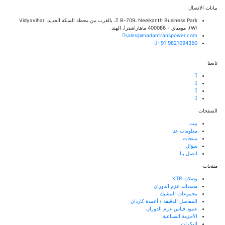
بيانات الاتصال
B-709، Neelkanth Business Park، بالقرب من محطة السكة الحديد، Vidyavihar
(W)، مومباي - 400086 ماهاراشترا. الهند
sales@madantranspower.com
+91 9821094350
تابعنا
الصفحات
بيت
معلومات عنا
منتجات
سؤال
اتصل بنا
منتجات
وصلات KTR
محددات عزم الدوران
مجموعات المشبك
المفاصل الدقيقة / أعمدة كاردان
عمود قياس عزم الدوران
الأحزمة الصناعية
البكرات