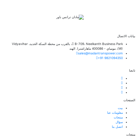
بيانات الاتصال
B-709، Neelkanth Business Park، بالقرب من محطة السكة الحديد، Vidyavihar
(W)، مومباي - 400086 ماهاراشترا. الهند
sales@madantranspower.com
+91 9821094350
تابعنا
الصفحات
بيت
معلومات عنا
منتجات
سؤال
اتصل بنا
منتجات