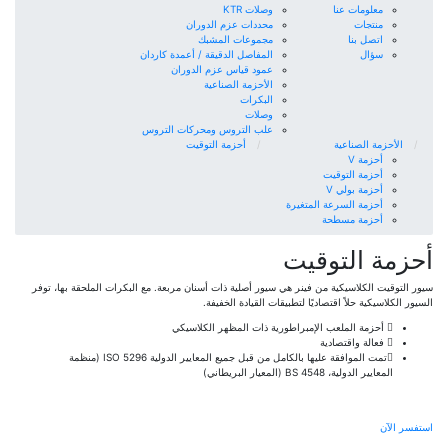
معلومات عنا
وصلات KTR
منتجات
محددات عزم الدوران
اتصل بنا
مجموعات المشبك
سؤال
المفاصل الدقيقة / أعمدة كاردان
عمود قياس عزم الدوران
الأحزمة الصناعية
البكرات
وصلات
علب التروس ومحركات التروس
الأحزمة الصناعية
أحزمة التوقيت
أحزمة V
أحزمة التوقيت
أحزمة بولي V
أحزمة السرعة المتغيرة
أحزمة مسطحة
أحزمة التوقيت
سيور التوقيت الكلاسيكية من فينر هي سيور أصلية ذات أسنان مربعة. مع البكرات الملحقة بها، توفر
السيور الكلاسيكية حلاً اقتصاديًا لتطبيقات القيادة الخفيفة.
أحزمة الملعب الإمبراطورية ذات المظهر الكلاسيكي
فعالة واقتصادية
تمت الموافقة عليها بالكامل من قبل جميع المعايير الدولية ISO 5296 (منظمة
المعايير الدولية، BS 4548 (المعيار البريطاني)
استفسر الآن