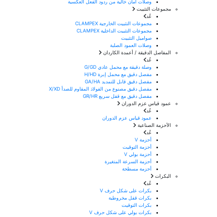
وصلات أمان خالية من ردود الفعل العكسية
مجموعات التثبيت
عُد
مجموعات التثبيت الخارجية CLAMPEX
مجموعات التثبيت الداخلية CLAMPEX
صواميل التثبيت
وصلات العمود الصلبة
المفاصل الدقيقة / أعمدة الكاردان
عُد
وصلة دقيقة مع محمل عادي G/GD
مفصل دقيق مع محمل إبرة H/HD
مفصل دقيق قابل للتمديد GA/HA
مفصل دقيق مصنوع من الفولاذ المقاوم للصدأ X/XD
مفصل دقيق مع قفل سريع GR/HR
عمود قياس عزم الدوران
عُد
عمود قياس عزم الدوران
الأحزمة الصناعية
عُد
أحزمة V
أحزمة التوقيت
أحزمة بولي V
أحزمة السرعة المتغيرة
أحزمة مسطحة
البكرات
عُد
بكرات على شكل حرف V
بكرات قفل مخروطية
بكرات التوقيت
بكرات بولي على شكل حرف V