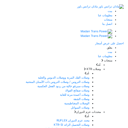
مادان ترانس باور
بيت
معلومات عنا
منتجات
اتصل بنا
احصل على عرض أسعار
يغلق
بيت
معلومات عنا
منتجات
عُد
وصلات KTR
عُد
وصلات الفك المرنة ووصلات الدبوس والجلبة
وصلات التروس / وصلات التروس ذات الأسنان المنحنية
وصلات سيرفو خالية من ردود الفعل العكسية
وصلات صفائح الفولاذ
وصلات أعمدة مرنة للغاية
وصلات الشفة
الوصلات المغناطيسية
وصلات السوائل
محددات عزم الدوران
عُد
محدد عزم الدوران RUFLEX
وصلات التحميل الزائد KTR-SI