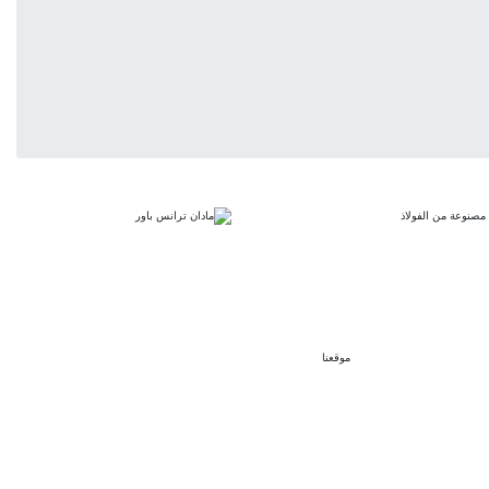
يُصنع محمل رؤوس الوصلات من محامل عادية، مع وصلات من النوع X وXD، مما يحد من أقصى سرعة مسموح بها عند 300 دورة في الدقيقة. أقصى زاوية حيود لكل وصلة هي 45 درجة. الوصلات الدقيقة من النوع X وXD مصنوعة من الفولاذ
موقعنا