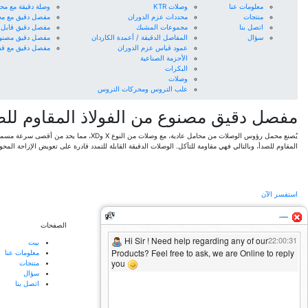
معلومات عنا
وصلات KTR
وصلة دقيقة مع محمل
منتجات
محددات عزم الدوران
مفصل دقيق مع محمل 
اتصل بنا
مجموعات المشبك
مفصل دقيق قابل للتمد
سؤال
المفاصل الدقيقة / أعمدة الكاردان
مفصل دقيق مصنوع من
عمود قياس عزم الدوران
مفصل دقيق مع قفل س
الأحزمة الصناعية
البكرات
وصلات
علب التروس ومحركات التروس
مفصل دقيق مصنوع من الفولاذ المقاوم للصدأ D
المقاوم للصدأ، وبالتالي فهي مقاومة للتآكل. الوصلات الدقيقة القابلة للتمدد قادرة على تعويض الإزاحة المحور
استفسر الآن
بيانات الاتصال
الصفحات
B-709، Neelkanth Business Park، بالقرب من محطة
بيت
السكة الحديد، Vidyavihar (W)، مومباي - 400086
معلومات عنا
ماهاراشترا. الهند
منتجات
sales@madantranspower.com
سؤال
+91 9821094350
اتصل بنا