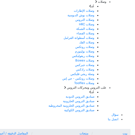
وصلات
عُد
وصلات الإطارات
وصلات بوش الدبوسية
وصلات التروس
وصلات HRC
وصلات الشبكة
وصلات الفضاء
وصلات أسطوانة الفرامل
وصلات الفك
وصلات روتكس
وصلات بولينورم
وصلات ريفوليكس
وصلات Bowex
وصلات جيركس
وصلات رادكس
وصلة ريجي فليكس
وصلات روتكس - جي إس
وصلات Toolflex
علب التروس ومحركات التروس
عُد
صناديق التروس الدودية
صناديق التروس الحلزونية
صناديق التروس الحلزونية المخروطية
صناديق التروس الكوكبية
سؤال
اتصل بنا
بيت
منتجات
المفاصل الدقيقة / أعمد