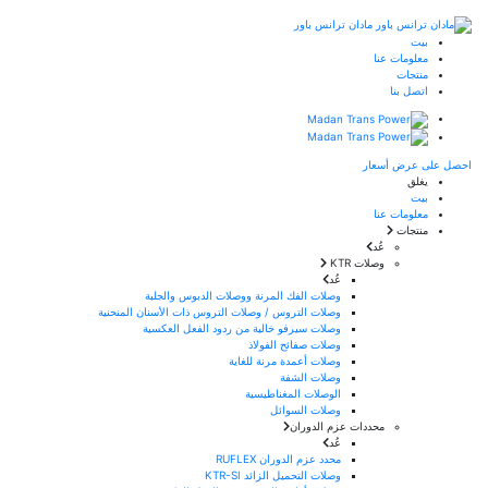
مادان ترانس باور
بيت
معلومات عنا
منتجات
اتصل بنا
احصل على عرض أسعار
يغلق
بيت
معلومات عنا
منتجات
عُد
وصلات KTR
عُد
وصلات الفك المرنة ووصلات الدبوس والجلبة
وصلات التروس / وصلات التروس ذات الأسنان المنحنية
وصلات سيرفو خالية من ردود الفعل العكسية
وصلات صفائح الفولاذ
وصلات أعمدة مرنة للغاية
وصلات الشفة
الوصلات المغناطيسية
وصلات السوائل
محددات عزم الدوران
عُد
محدد عزم الدوران RUFLEX
وصلات التحميل الزائد KTR-SI