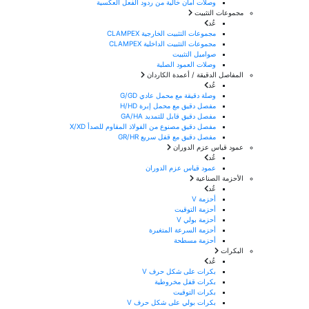
وصلات أمان خالية من ردود الفعل العكسية
مجموعات التثبيت
عُد
مجموعات التثبيت الخارجية CLAMPEX
مجموعات التثبيت الداخلية CLAMPEX
صواميل التثبيت
وصلات العمود الصلبة
المفاصل الدقيقة / أعمدة الكاردان
عُد
وصلة دقيقة مع محمل عادي G/GD
مفصل دقيق مع محمل إبرة H/HD
مفصل دقيق قابل للتمديد GA/HA
مفصل دقيق مصنوع من الفولاذ المقاوم للصدأ X/XD
مفصل دقيق مع قفل سريع GR/HR
عمود قياس عزم الدوران
عُد
عمود قياس عزم الدوران
الأحزمة الصناعية
عُد
أحزمة V
أحزمة التوقيت
أحزمة بولي V
أحزمة السرعة المتغيرة
أحزمة مسطحة
البكرات
عُد
بكرات على شكل حرف V
بكرات قفل مخروطية
بكرات التوقيت
بكرات بولي على شكل حرف V