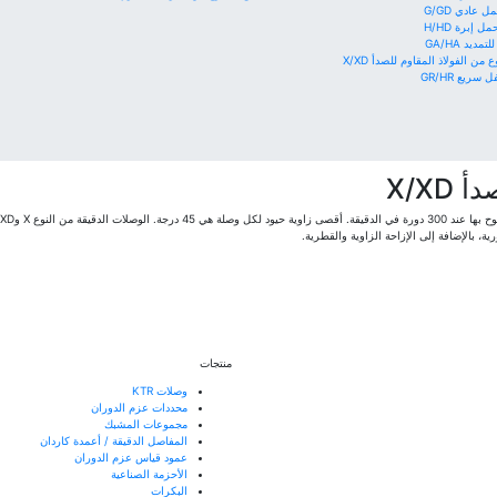
 عادي G/GD
إبرة H/HD
يد GA/HA
 الفولاذ المقاوم للصدأ X/XD
ريع GR/HR
X/X
ية، بالإضافة إلى الإزاحة الزاوية والقطرية.
منتجات
وصلات KTR
محددات عزم الدوران
مجموعات المشبك
المفاصل الدقيقة / أعمدة كاردان
عمود قياس عزم الدوران
الأحزمة الصناعية
البكرات